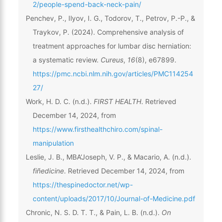
2/people-spend-back-neck-pain/
Penchev, P., Ilyov, I. G., Todorov, T., Petrov, P.-P., &
Traykov, P. (2024). Comprehensive analysis of
treatment approaches for lumbar disc herniation:
a systematic review.
Cureus
,
16
(8), e67899.
https://pmc.ncbi.nlm.nih.gov/articles/PMC114254
27/
Work, H. D. C. (n.d.).
FIRST HEALTH
. Retrieved
December 14, 2024, from
https://www.firsthealthchiro.com/spinal-
manipulation
Leslie, J. B., MBA’Joseph, V. P., & Macario, A. (n.d.).
fiñedicine
. Retrieved December 14, 2024, from
https://thespinedoctor.net/wp-
content/uploads/2017/10/Journal-of-Medicine.pdf
Chronic, N. S. D. T. T., & Pain, L. B. (n.d.).
On