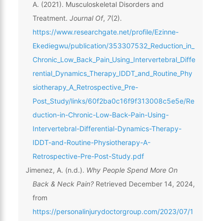
A. (2021). Musculoskeletal Disorders and
Treatment.
Journal Of
,
7
(2).
https://www.researchgate.net/profile/Ezinne-
Ekediegwu/publication/353307532_Reduction_in_
Chronic_Low_Back_Pain_Using_Intervertebral_Diffe
rential_Dynamics_Therapy_IDDT_and_Routine_Phy
siotherapy_A_Retrospective_Pre-
Post_Study/links/60f2ba0c16f9f313008c5e5e/Re
duction-in-Chronic-Low-Back-Pain-Using-
Intervertebral-Differential-Dynamics-Therapy-
IDDT-and-Routine-Physiotherapy-A-
Retrospective-Pre-Post-Study.pdf
Jimenez, A. (n.d.).
Why People Spend More On
Back & Neck Pain?
Retrieved December 14, 2024,
from
https://personalinjurydoctorgroup.com/2023/07/1