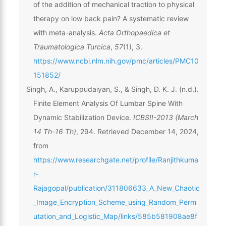
of the addition of mechanical traction to physical
therapy on low back pain? A systematic review
with meta-analysis.
Acta Orthopaedica et
Traumatologica Turcica
,
57
(1), 3.
https://www.ncbi.nlm.nih.gov/pmc/articles/PMC10
151852/
Singh, A., Karuppudaiyan, S., & Singh, D. K. J. (n.d.).
Finite Element Analysis Of Lumbar Spine With
Dynamic Stabilization Device.
ICBSII-2013 (March
14 Th-16 Th)
, 294. Retrieved December 14, 2024,
from
https://www.researchgate.net/profile/Ranjithkuma
r-
Rajagopal/publication/311806633_A_New_Chaotic
_Image_Encryption_Scheme_using_Random_Perm
utation_and_Logistic_Map/links/585b581908ae8f