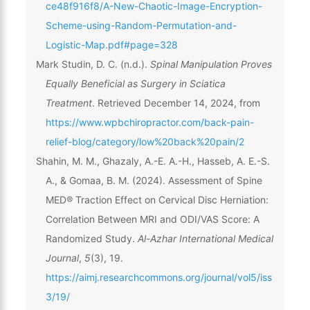
ce48f916f8/A-New-Chaotic-Image-Encryption-
Scheme-using-Random-Permutation-and-
Logistic-Map.pdf#page=328
Mark Studin, D. C. (n.d.).
Spinal Manipulation Proves
Equally Beneficial as Surgery in Sciatica
Treatment
. Retrieved December 14, 2024, from
https://www.wpbchiropractor.com/back-pain-
relief-blog/category/low%20back%20pain/2
Shahin, M. M., Ghazaly, A.-E. A.-H., Hasseb, A. E.-S.
A., & Gomaa, B. M. (2024). Assessment of Spine
MED® Traction Effect on Cervical Disc Herniation:
Correlation Between MRI and ODI/VAS Score: A
Randomized Study.
Al-Azhar International Medical
Journal
,
5
(3), 19.
https://aimj.researchcommons.org/journal/vol5/iss
3/19/