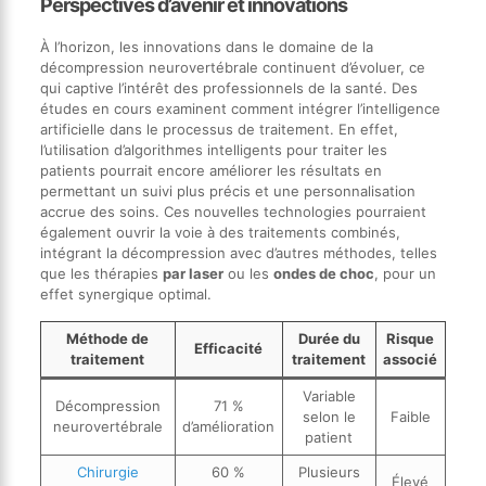
Perspectives d’avenir et innovations
À l’horizon, les innovations dans le domaine de la
décompression neurovertébrale continuent d’évoluer, ce
qui captive l’intérêt des professionnels de la santé. Des
études en cours examinent comment intégrer l’intelligence
artificielle dans le processus de traitement. En effet,
l’utilisation d’algorithmes intelligents pour traiter les
patients pourrait encore améliorer les résultats en
permettant un suivi plus précis et une personnalisation
accrue des soins. Ces nouvelles technologies pourraient
également ouvrir la voie à des traitements combinés,
intégrant la décompression avec d’autres méthodes, telles
que les thérapies
par laser
ou les
ondes de choc
, pour un
effet synergique optimal.
Méthode de
Durée du
Risque
Efficacité
traitement
traitement
associé
Variable
Décompression
71 %
selon le
Faible
neurovertébrale
d’amélioration
patient
Chirurgie
60 %
Plusieurs
Élevé