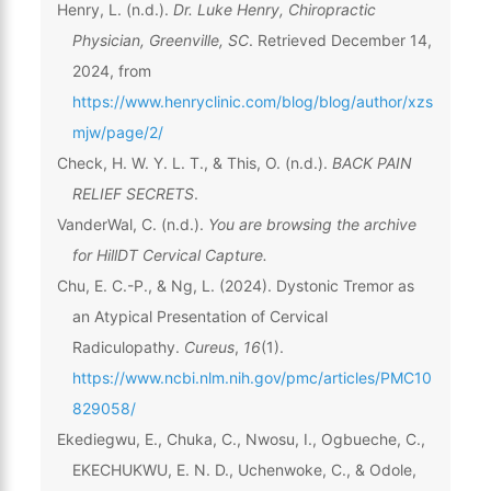
Henry, L. (n.d.).
Dr. Luke Henry, Chiropractic
Physician, Greenville, SC
. Retrieved December 14,
2024, from
https://www.henryclinic.com/blog/blog/author/xzs
mjw/page/2/
Check, H. W. Y. L. T., & This, O. (n.d.).
BACK PAIN
RELIEF SECRETS
.
VanderWal, C. (n.d.).
You are browsing the archive
for HillDT Cervical Capture.
Chu, E. C.-P., & Ng, L. (2024). Dystonic Tremor as
an Atypical Presentation of Cervical
Radiculopathy.
Cureus
,
16
(1).
https://www.ncbi.nlm.nih.gov/pmc/articles/PMC10
829058/
Ekediegwu, E., Chuka, C., Nwosu, I., Ogbueche, C.,
EKECHUKWU, E. N. D., Uchenwoke, C., & Odole,