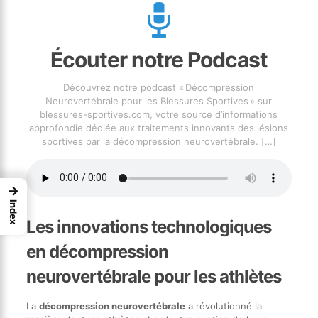
Écouter notre Podcast
Découvrez notre podcast « Décompression
Neurovertébrale pour les Blessures Sportives » sur
blessures-sportives.com, votre source d’informations
approfondie dédiée aux traitements innovants des lésions
sportives par la décompression neurovertébrale.
[…]
→
Index
Les innovations technologiques
en décompression
neurovertébrale pour les athlètes
La
décompression neurovertébrale
a révolutionné la