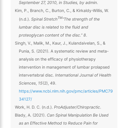
September 27, 2010, in Studies, by admin
.
Kim, P., Branch, C., Burton, C., & Kirkaldy-Willis, W.
TM
(n.d.).
Spinal Stretch
“The strength of the
lumbar disc is related to the fluid and
proteoglycan content of the disc.” 8
.
Singh, V., Malik, M., Kaur, J., Kulandaivelan, S., &
Punia, S. (2021). A systematic review and meta-
analysis on the efficacy of physiotherapy
intervention in management of lumbar prolapsed
intervertebral disc.
International Journal of Health
Sciences
,
15
(2), 49.
https://www.ncbi.nlm.nih.gov/pmc/articles/PMC79
34127/
Work, H. D. C. (n.d.).
ProAdjuster/Chiropractic
.
Blady, A. (2021).
Can Spinal Manipulation Be Used
as an Effective Method to Reduce Pain for