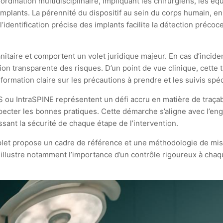
rdination multidisciplinaire, impliquant les chirurgiens, les équ
es implants. La pérennité du dispositif au sein du corps humain,
l’identification précise des implants facilite la détection préco
anitaire et comportent un volet juridique majeur. En cas d’incid
tion transparente des risques. D’un point de vue clinique, cette 
formation claire sur les précautions à prendre et les suivis spé
ou IntraSPINE représentent un défi accru en matière de traçabil
specter les bonnes pratiques. Cette démarche s’aligne avec l’
ssant la sécurité de chaque étape de l’intervention.
plet propose un cadre de référence et une méthodologie de mis
 illustre notamment l’importance d’un contrôle rigoureux à chaqu