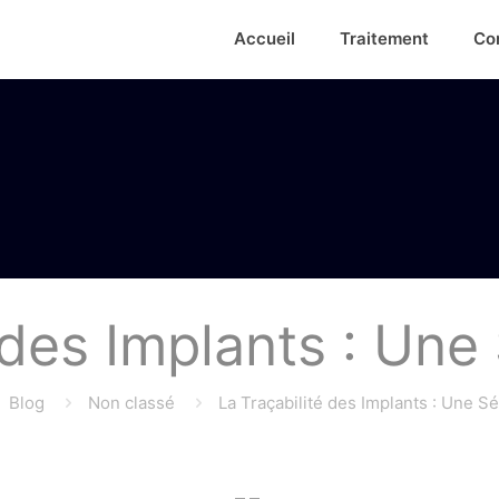
Accueil
Traitement
Co
 des Implants : Une 
Blog
Non classé
La Traçabilité des Implants : Une Sé