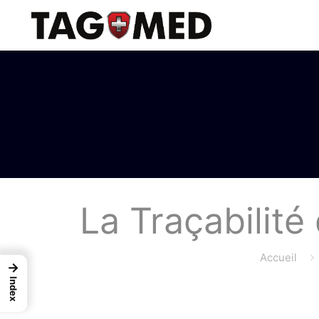
La Traçabilité
Accueil
→
Index