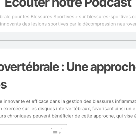
Écouter notre Podcast
ale pour les Blessures Sportives » sur blessures-sportives.co
 innovants des lésions sportives par la décompression neurove
ertébrale : Une approche
es
novante et efficace dans la gestion des blessures inflammatoir
n exercée sur les disques intervertébraux, favorisant ainsi un e
eurs chroniques peuvent bénéficier de cette approche, qui vise à