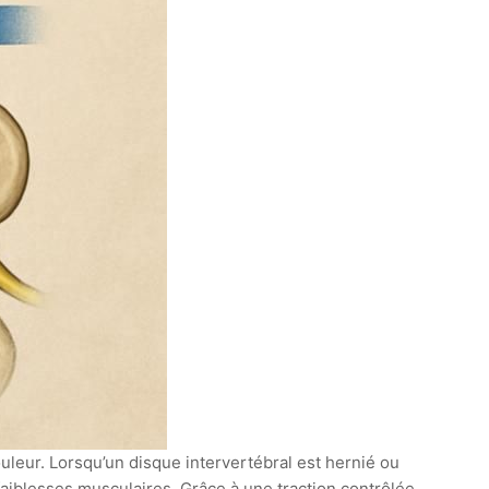
leur. Lorsqu’un disque intervertébral est hernié ou
iblesses musculaires. Grâce à une traction contrôlée,