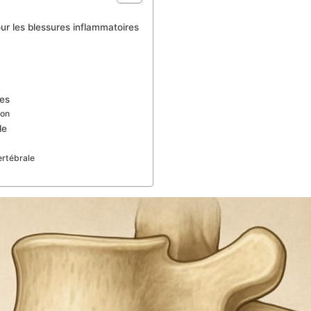
r les blessures inflammatoires
tes
ion
le
rtébrale