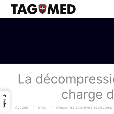
La décompressio
charge d
→
Index
Accueil
Blog
Blessures sportives et décompr