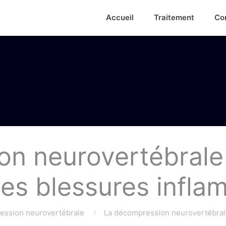
Accueil
Traitement
Co
n neurovertébrale 
es blessures infla
ession neurovertébrale
La décompression neurovertébrale