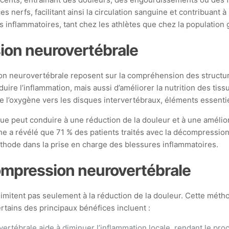
s nerfs, facilitant ainsi la circulation sanguine et contribuant 
 inflammatoires, tant chez les athlètes que chez la population 
on neurovertébrale
on neurovertébrale reposent sur la compréhension des structure
uire l’inflammation, mais aussi d’améliorer la nutrition des tis
de l’oxygène vers les disques intervertébraux, éléments essentiel
 peut conduire à une réduction de la douleur et à une améliorat
e a révélé que 71 % des patients traités avec la décompression
éthode dans la prise en charge des blessures inflammatoires.
ompression neurovertébrale
mitent pas seulement à la réduction de la douleur. Cette métho
rtains des principaux bénéfices incluent :
tébrale aide à diminuer l’inflammation locale, rendant le proc