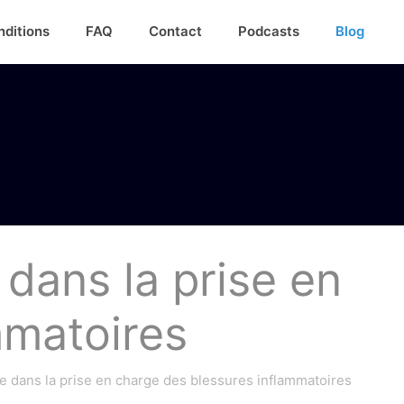
nditions
FAQ
Contact
Podcasts
Blog
dans la prise en
mmatoires
 dans la prise en charge des blessures inflammatoires