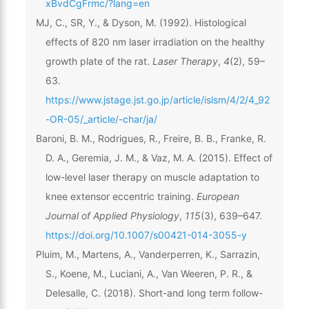
xBvdCgFrmc/?lang=en
MJ, C., SR, Y., & Dyson, M. (1992). Histological
effects of 820 nm laser irradiation on the healthy
growth plate of the rat.
Laser Therapy
,
4
(2), 59–
63.
https://www.jstage.jst.go.jp/article/islsm/4/2/4_92
-OR-05/_article/-char/ja/
Baroni, B. M., Rodrigues, R., Freire, B. B., Franke, R.
D. A., Geremia, J. M., & Vaz, M. A. (2015). Effect of
low-level laser therapy on muscle adaptation to
knee extensor eccentric training.
European
Journal of Applied Physiology
,
115
(3), 639–647.
https://doi.org/10.1007/s00421-014-3055-y
Pluim, M., Martens, A., Vanderperren, K., Sarrazin,
S., Koene, M., Luciani, A., Van Weeren, P. R., &
Delesalle, C. (2018). Short-and long term follow-