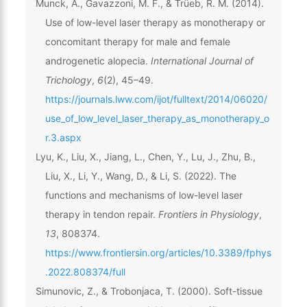
Munck, A., Gavazzoni, M. F., & Trüeb, R. M. (2014).
Use of low-level laser therapy as monotherapy or
concomitant therapy for male and female
androgenetic alopecia.
International Journal of
Trichology
,
6
(2), 45–49.
https://journals.lww.com/ijot/fulltext/2014/06020/
use_of_low_level_laser_therapy_as_monotherapy_o
r.3.aspx
Lyu, K., Liu, X., Jiang, L., Chen, Y., Lu, J., Zhu, B.,
Liu, X., Li, Y., Wang, D., & Li, S. (2022). The
functions and mechanisms of low-level laser
therapy in tendon repair.
Frontiers in Physiology
,
13
, 808374.
https://www.frontiersin.org/articles/10.3389/fphys
.2022.808374/full
Simunovic, Z., & Trobonjaca, T. (2000). Soft-tissue