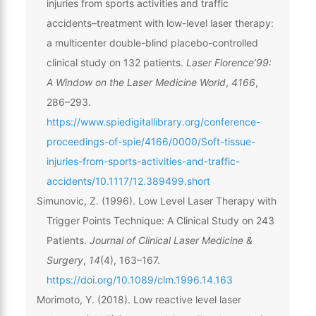
injuries from sports activities and traffic
accidents–treatment with low-level laser therapy:
a multicenter double-blind placebo-controlled
clinical study on 132 patients.
Laser Florence’99:
A Window on the Laser Medicine World
,
4166
,
286–293.
https://www.spiedigitallibrary.org/conference-
proceedings-of-spie/4166/0000/Soft-tissue-
injuries-from-sports-activities-and-traffic-
accidents/10.1117/12.389499.short
Simunovic, Z. (1996). Low Level Laser Therapy with
Trigger Points Technique: A Clinical Study on 243
Patients.
Journal of Clinical Laser Medicine &
Surgery
,
14
(4), 163–167.
https://doi.org/10.1089/clm.1996.14.163
Morimoto, Y. (2018). Low reactive level laser