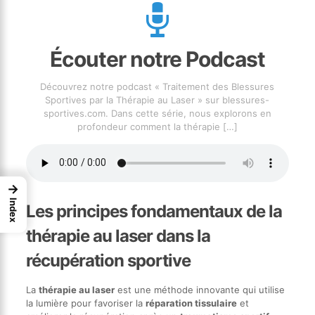
Écouter notre Podcast
Découvrez notre podcast « Traitement des Blessures
Sportives par la Thérapie au Laser » sur blessures-
sportives.com. Dans cette série, nous explorons en
profondeur comment la thérapie
[…]
→
Index
Les principes fondamentaux de la
thérapie au laser dans la
récupération sportive
La
thérapie au laser
est une méthode innovante qui utilise
la lumière pour favoriser la
réparation tissulaire
et