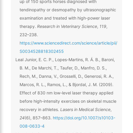
up of 150 sports horses diagnosed with
tendinopathy or desmopathy by ultrasonographic
examination and treated with high-power laser
therapy.
Research in Veterinary Science
,
119
,
232–238.
https://www.sciencedirect.com/science/article/pii/
S0034528818302455
Leal Junior, E. C. P., Lopes-Martins, R. Á. B., Baroni,
B. M., De Marchi, T., Taufer, D., Manfro, D. S.,
Rech, M., Danna, V., Grosselli, D., Generosi, R. A.,
Marcos, R. L., Ramos, L., & Bjordal, J. M. (2009).
Effect of 830 nm low-level laser therapy applied
before high-intensity exercises on skeletal muscle
recovery in athletes.
Lasers in Medical Science
,
24
(6), 857–863.
https://doi.org/10.1007/s10103-
008-0633-4