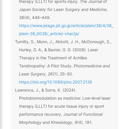
therapy (LLLT) for sports injury.
The Journal of
Japan Society for Laser Surgery and Medicine
,
38
(4), 446–449.
https://www.jstage.jst.go.jp/article/jslsm/38/4/38_
jslsm-38_0038/_article/-char/ja/
Tumilty, S., Munn, J., Abbott, J. H., McDonough, S.,
Hurley, D. A., & Baxter, G. D. (2008). Laser
Therapy in the Treatment of Achilles
Tendinopathy: A Pilot Study.
Photomedicine and
Laser Surgery
,
26
(1), 25–30.
https://doi.org/10.1089/pho.2007.2126
Lawrence, J., & Sorra, K. (2024).
Photobiomodulation as medicine: Low-level laser
therapy (LLLT) for acute tissue injury or sport
performance recovery.
Journal of Functional
Morphology and Kinesiology
,
9
(4), 181.