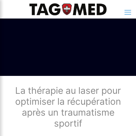
La thérapie au laser pour
optimiser la récupération
après un traumatisme
sportif