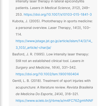
intensity laser therapy in lateral epicondylitis
patients.
Lasers in Medical Science
,
31
(2), 249–
253.
https://doi.org/10.1007/s10103-015-1841-3
Kubota, J. (2005). Phototherapy in sports medicine:
a personal overview.
Laser Therapy
,
14
(3), 103–
114.
https://www.jstage.jst.go.jp/article/islsm/14/3/14_
3_103/_article/-char/ja/
Basford, J. R. (1995). Low intensity laser therapy:
Still not an established clinical tool.
Lasers in
Surgery and Medicine
,
16
(4), 331–342.
https://doi.org/10.1002/lsm.1900160404
Gentil, L. B. (2018). Treatment of sport injuries with
acupuncture: A literature review.
Revista Brasileira
de Medicina Do Esporte
,
24
(4), 316–321.
https://www.scielo.br/j/rbme/a/m4FC76ZgmVNNF