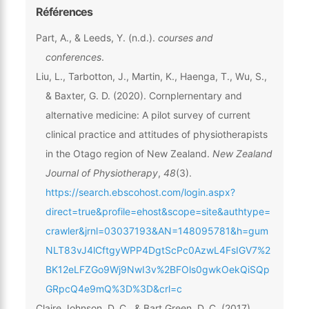
Références
Part, A., & Leeds, Y. (n.d.).
courses and
conferences
.
Liu, L., Tarbotton, J., Martin, K., Haenga, T., Wu, S.,
& Baxter, G. D. (2020). Cornplernentary and
alternative medicine: A pilot survey of current
clinical practice and attitudes of physiotherapists
in the Otago region of New Zealand.
New Zealand
Journal of Physiotherapy
,
48
(3).
https://search.ebscohost.com/login.aspx?
direct=true&profile=ehost&scope=site&authtype=
crawler&jrnl=03037193&AN=148095781&h=gum
NLT83vJ4lCftgyWPP4DgtScPc0AzwL4FsIGV7%2
BK12eLFZGo9Wj9NwI3v%2BFOls0gwkOekQiSQp
GRpcQ4e9mQ%3D%3D&crl=c
Claire Johnson, D. C., & Bart Green, D. C. (2017).