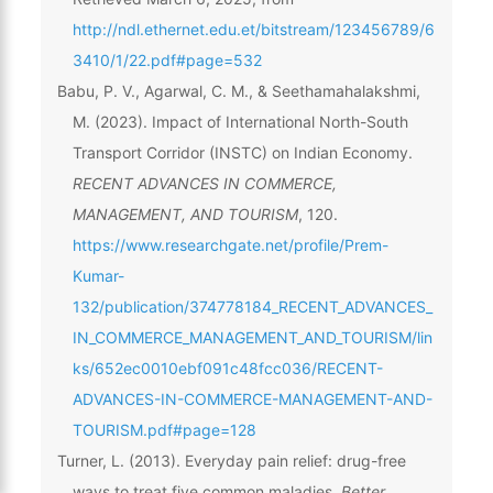
http://ndl.ethernet.edu.et/bitstream/123456789/6
3410/1/22.pdf#page=532
Babu, P. V., Agarwal, C. M., & Seethamahalakshmi,
M. (2023). Impact of International North-South
Transport Corridor (INSTC) on Indian Economy.
RECENT ADVANCES IN COMMERCE,
MANAGEMENT, AND TOURISM
, 120.
https://www.researchgate.net/profile/Prem-
Kumar-
132/publication/374778184_RECENT_ADVANCES_
IN_COMMERCE_MANAGEMENT_AND_TOURISM/lin
ks/652ec0010ebf091c48fcc036/RECENT-
ADVANCES-IN-COMMERCE-MANAGEMENT-AND-
TOURISM.pdf#page=128
Turner, L. (2013). Everyday pain relief: drug-free
ways to treat five common maladies.
Better