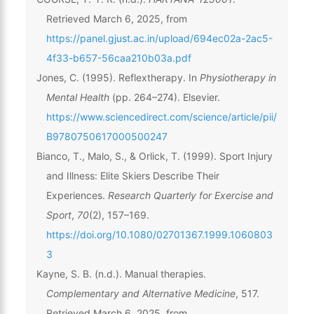
Retrieved March 6, 2025, from
https://panel.gjust.ac.in/upload/694ec02a-2ac5-
4f33-b657-56caa210b03a.pdf
Jones, C. (1995). Reflextherapy. In
Physiotherapy in
Mental Health
(pp. 264–274). Elsevier.
https://www.sciencedirect.com/science/article/pii/
B9780750617000500247
Bianco, T., Malo, S., & Orlick, T. (1999). Sport Injury
and Illness: Elite Skiers Describe Their
Experiences.
Research Quarterly for Exercise and
Sport
,
70
(2), 157–169.
https://doi.org/10.1080/02701367.1999.1060803
3
Kayne, S. B. (n.d.). Manual therapies.
Complementary and Alternative Medicine
, 517.
Retrieved March 6, 2025, from