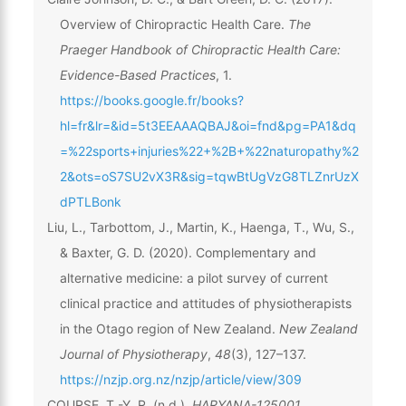
Overview of Chiropractic Health Care.
The
Praeger Handbook of Chiropractic Health Care:
Evidence-Based Practices
, 1.
https://books.google.fr/books?
hl=fr&lr=&id=5t3EEAAAQBAJ&oi=fnd&pg=PA1&dq
=%22sports+injuries%22+%2B+%22naturopathy%2
2&ots=oS7SU2vX3R&sig=tqwBtUgVzG8TLZnrUzX
dPTLBonk
Liu, L., Tarbottom, J., Martin, K., Haenga, T., Wu, S.,
& Baxter, G. D. (2020). Complementary and
alternative medicine: a pilot survey of current
clinical practice and attitudes of physiotherapists
in the Otago region of New Zealand.
New Zealand
Journal of Physiotherapy
,
48
(3), 127–137.
https://nzjp.org.nz/nzjp/article/view/309
COURSE, T.-Y. R. (n.d.).
HARYANA-125001
.