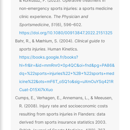
& Korkusuz, F. (2023). Operative treatment in
non-emergency sports injuries: a sports medicine
clinic experience.
The Physician and
Sportsmedicine
,
51
(6), 596–602.
https://doi.org/10.1080/00913847.2022.2151325
Bahr, R., & Mæhlum, S. (2004).
Clinical guide to
sports injuries
. Human Kinetics.
https://books.google.fr/books?
hl=fr&lr=&id=mmRnr0x0p4QC&oi=fnd&pg=PA86&
dq=%22sports+injuries%22+%2B+%22sports+med
icine%22&ots=mF6T_oSQ1o&sig=uXmOuYSq421R
Cuat-D15Xi7kXuo
Cumps, E., Verhagen, E., Annemans, L., & Meeusen,
R. (2008). Injury rate and socioeconomic costs
resulting from sports injuries in Flanders: data
derived from sports insurance statistics 2003.