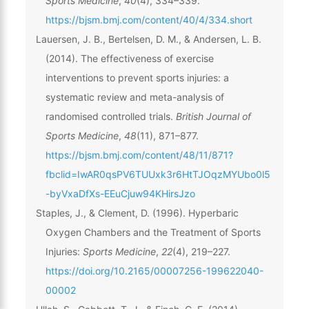
Sports Medicine
,
40
(4), 334–339.
https://bjsm.bmj.com/content/40/4/334.short
Lauersen, J. B., Bertelsen, D. M., & Andersen, L. B.
(2014). The effectiveness of exercise
interventions to prevent sports injuries: a
systematic review and meta-analysis of
randomised controlled trials.
British Journal of
Sports Medicine
,
48
(11), 871–877.
https://bjsm.bmj.com/content/48/11/871?
fbclid=IwAR0qsPV6TUUxk3r6HtTJOqzMYUbo0l5
-byVxaDfXs-EEuCjuw94KHirsJzo
Staples, J., & Clement, D. (1996). Hyperbaric
Oxygen Chambers and the Treatment of Sports
Injuries:
Sports Medicine
,
22
(4), 219–227.
https://doi.org/10.2165/00007256-199622040-
00002