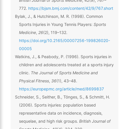
British Journal of Sports Medicine
,
42
(9), 767–
772.
https://bjsm.bmj.com/content/42/9/767.short
Bylak, J., & Hutchinson, M. R. (1998). Common
Sports Injuries in Young Tennis Players:
Sports
Medicine
,
26
(2), 119–132.
https://doi.org/10.2165/00007256-199826020-
00005
Watkins, J., & Peabody, P. (1996). Sports injuries in
children and adolescents treated at a sports injury
clinic.
The Journal of Sports Medicine and
Physical Fitness
,
36
(1), 43–48.
https://europepmc.org/article/med/8699837
Schneider, S., Seither, B., Tönges, S., & Schmitt, H.
(2006). Sports injuries: population based
representative data on incidence, diagnosis,
sequelae, and high risk groups.
British Journal of